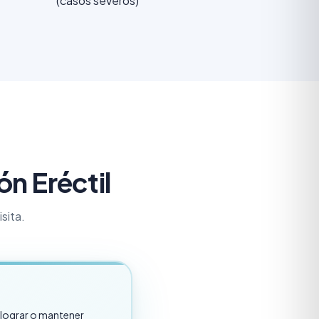
(casos severos)
n Eréctil
sita.
 lograr o mantener