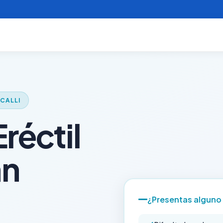
ZCALLI
réctil
án
¿Presentas alguno