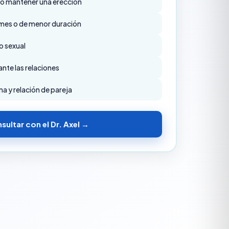
r o mantener una erección
mes o de menor duración
o sexual
nte las relaciones
a y relación de pareja
sultar con el Dr. Axel →