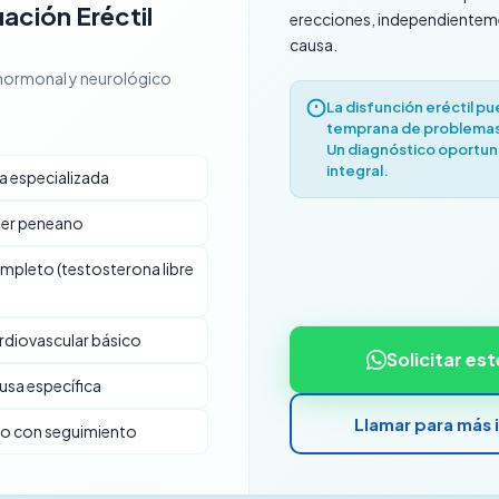
ación Eréctil
erecciones, independienteme
causa.
 hormonal y neurológico
La disfunción eréctil pu
temprana de problemas
Un diagnóstico oportun
integral.
a especializada
ler peneano
ompleto (testosterona libre
ardiovascular básico
Solicitar es
usa específica
Llamar para más
to con seguimiento