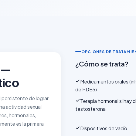
OPCIONES DE TRATAMIE
¿Cómo se trata?
l —
tico
Medicamentos orales (in
de PDE5)
d persistente de lograr
Terapia hormonal si hay d
na actividad sexual
testosterona
res, hormonales,
emente es la primera
Dispositivos de vacío