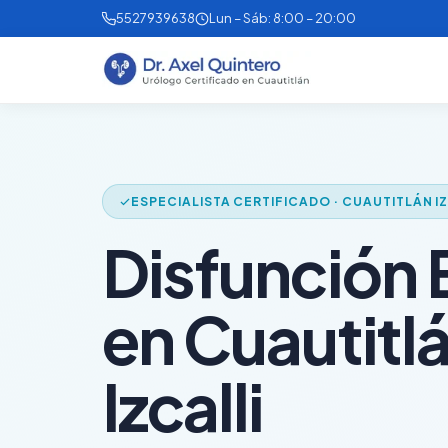
5527939638
Lun – Sáb: 8:00 – 20:00
ESPECIALISTA CERTIFICADO · CUAUTITLÁN I
Disfunción E
en Cuautitl
Izcalli