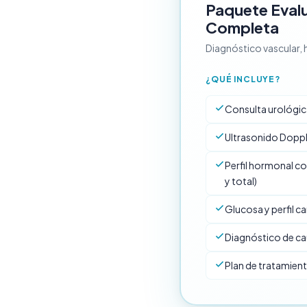
Paquete Evalu
Completa
Diagnóstico vascular,
¿QUÉ INCLUYE?
Consulta urológic
Ultrasonido Dopp
Perfil hormonal c
y total)
Glucosa y perfil c
Diagnóstico de ca
Plan de tratamien