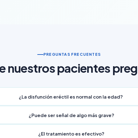
PREGUNTAS FRECUENTES
e nuestros pacientes pre
¿La disfunción eréctil es normal con la edad?
 Aunque su frecuencia aumenta con la edad, siempre tiene una causa tr
¿Puede ser señal de algo más grave?
es con DE mejoran significativamente con tratamiento adecuado.
te es la primera manifestación de enfermedades cardiovasculares, d
¿El tratamiento es efectivo?
monales. Por eso el diagnóstico urológico completo es fundamental 