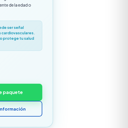
nte de la edad o
ede ser señal
 cardiovasculares.
o protege tu salud
te paquete
 información